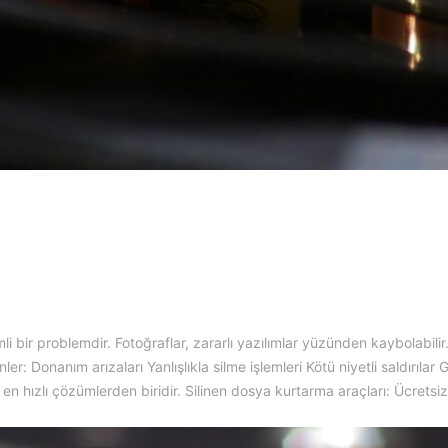
li bir problemdir. Fotoğraflar, zararlı yazılımlar yüzünden kaybolabil
ler: Donanım arızaları Yanlışlıkla silme işlemleri Kötü niyetli saldırıla
en hızlı çözümlerden biridir. Silinen dosya kurtarma araçları: Ücretsi