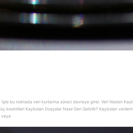
ir. İşte bu noktada veri kurtarma süreci devreye girer. Veri Neden Kay
r Güç kesintileri Kaybolan Dosyalar Nasıl Geri Getirilir? Kaybolan veriler
z veya