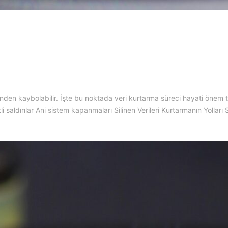
zünden kaybolabilir. İşte bu noktada veri kurtarma süreci hayati önem t
i saldırılar Ani sistem kapanmaları Silinen Verileri Kurtarmanın Yolları S