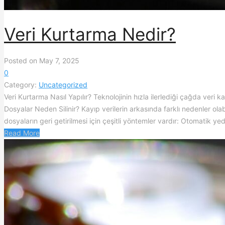
Veri Kurtarma Nedir?
Posted on May 7, 2025
0
Category:
Uncategorized
Veri Kurtarma Nasıl Yapılır? Teknolojinin hızla ilerlediği çağda veri 
Dosyalar Neden Silinir? Kayıp verilerin arkasında farklı nedenler olabil
dosyaların geri getirilmesi için çeşitli yöntemler vardır: Otomatik ye
Read More