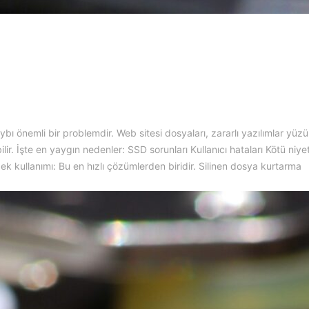
kaybı önemli bir problemdir. Web sitesi dosyaları, zararlı yazılımlar yü
ir. İşte en yaygın nedenler: SSD sorunları Kullanıcı hataları Kötü niyetl
dek kullanımı: Bu en hızlı çözümlerden biridir. Silinen dosya kurtarma